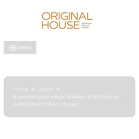
Skip
to
content
Original House
Menu
Home
Jardín
6 razones para elegir árboles artificiales en
la decoración de tu hogar