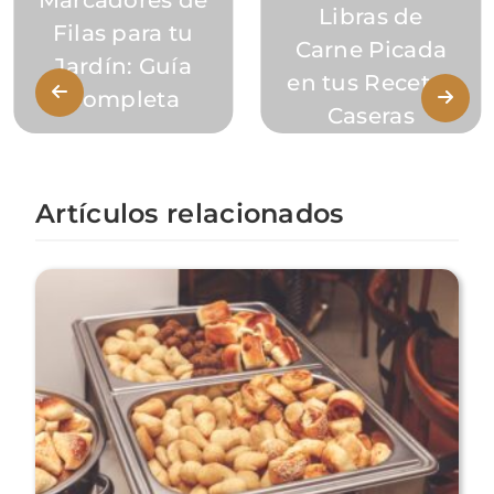
Marcadores de
Libras de
Filas para tu
Carne Picada
Jardín: Guía
en tus Recetas
Completa
Caseras
Artículos relacionados