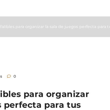
falibles para organizar la sala de juegos perfecta para t
ns
0
libles para organizar
s perfecta para tus