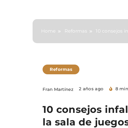
Home
Reformas
10 consejos in
Reformas
2 años ago
8 mi
Fran Martínez
10 consejos infa
la sala de juego