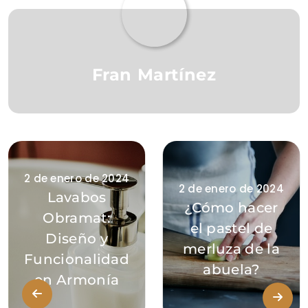
Fran Martínez
2 de enero de 2024
2 de enero de 2024
Lavabos
¿Cómo hacer
Obramat:
el pastel de
Diseño y
merluza de la
Funcionalidad
abuela?
en Armonía