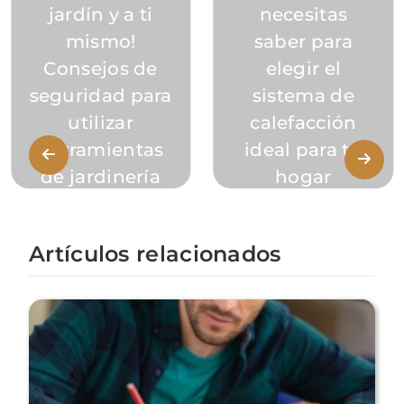
jardín y a ti
necesitas
mismo!
saber para
Consejos de
elegir el
seguridad para
sistema de
utilizar
calefacción
herramientas
ideal para tu
de jardinería
hogar
Artículos relacionados