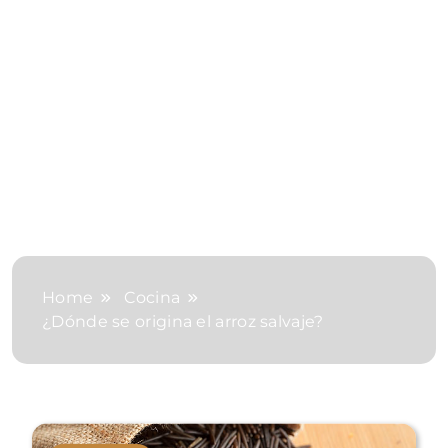
Home
Cocina
¿Dónde se origina el arroz salvaje?