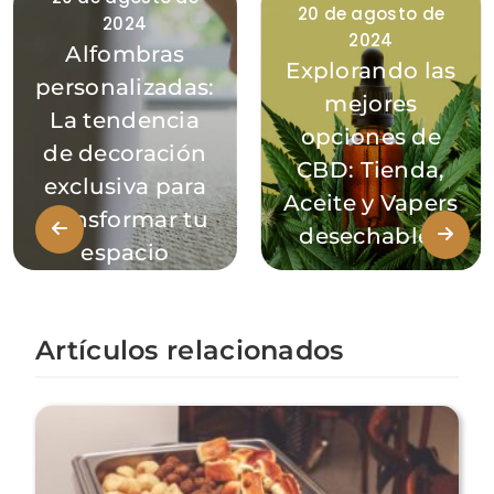
20 de agosto de
2024
2024
Alfombras
Explorando las
personalizadas:
mejores
La tendencia
opciones de
de decoración
CBD: Tienda,
exclusiva para
Aceite y Vapers
transformar tu
desechables
espacio
Artículos relacionados