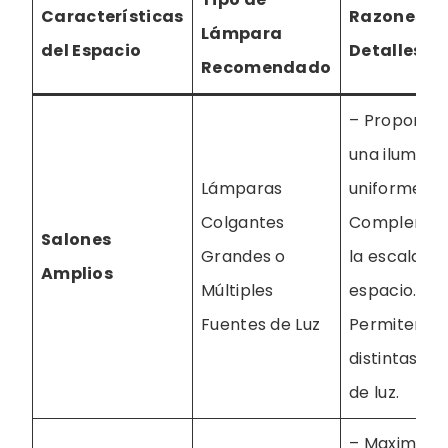
Características
Razones y
Lámpara
del Espacio
Detalles
Recomendado
– Proporci
una ilumina
Lámparas
uniforme. –
Colgantes
Complemen
Salones
Grandes o
la escala de
Amplios
Múltiples
espacio. –
Fuentes de Luz
Permiten cr
distintas zo
de luz.
– Maximizan