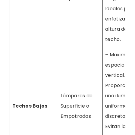
Ideales par
enfatizar la
altura del
techo.
– Maximizan
espacio
vertical. –
Proporcion
Lámparas de
una ilumina
Techos Bajos
Superficie o
uniforme y
Empotradas
discreta. –
Evitan la