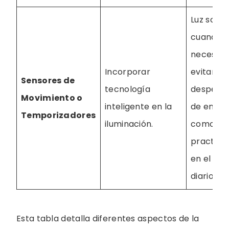
Luz solo
cuando e
necesari
Incorporar
evitando 
Sensores de
tecnología
desperdi
Movimiento o
inteligente en la
de energ
Temporizadores
iluminación.
comodid
practici
en el uso
diario.
Esta tabla detalla diferentes aspectos de la