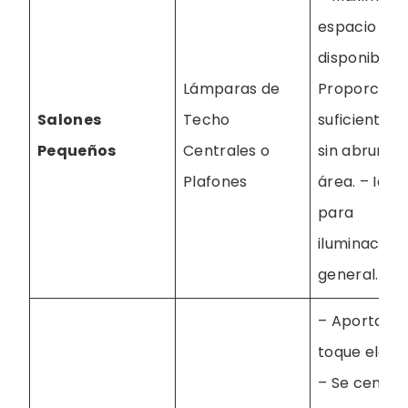
espacio
disponible. 
Lámparas de
Proporcion
Salones
Techo
suficiente lu
Pequeños
Centrales o
sin abrumar
Plafones
área. – Idea
para
iluminación
general.
– Aportan u
toque elega
– Se centra