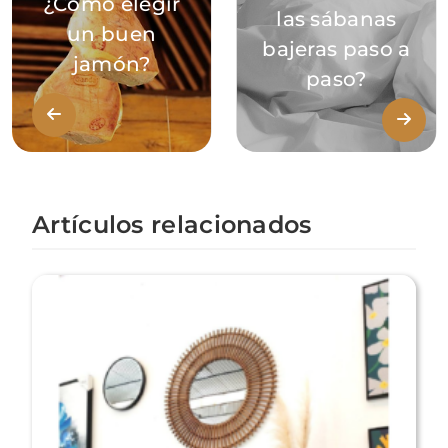
¿Cómo elegir
las sábanas
un buen
bajeras paso a
jamón?
paso?
Artículos relacionados