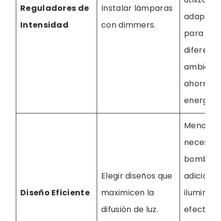
Reguladores de
Instalar lámparas
adaptabi
Intensidad
con dimmers.
para
diferent
ambiente
ahorro d
energía.
Menor
necesida
bombilla
Elegir diseños que
adicional
Diseño Eficiente
maximicen la
iluminaci
difusión de luz.
efectiva 