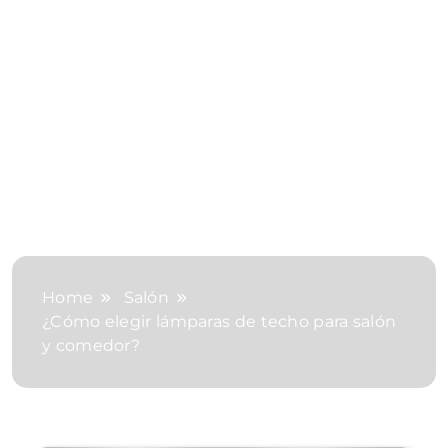
Home
Salón
¿Cómo elegir lámparas de techo para salón
y comedor?