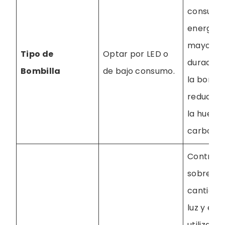
consumo
energía,
mayor
Tipo de
Optar por LED o
duración
Bombilla
de bajo consumo.
la bombil
reducció
la huella
carbono.
Control
sobre la
cantidad
luz y ene
utilizada,