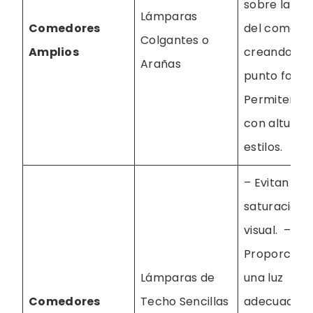
sobre la me
Lámparas
Comedores
del comedor
Colgantes o
Amplios
creando un
Arañas
punto focal.
Permiten ju
con alturas 
estilos.
– Evitan la
saturación
visual. –
Proporcion
Lámparas de
una luz
Comedores
Techo Sencillas
adecuada p