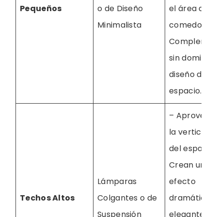
Pequeños
o de Diseño
el área de
Minimalista
comedor. –
Complemen
sin dominar 
diseño del
espacio.
– Aprovech
la verticali
del espacio
Crean un
Lámparas
efecto
Techos Altos
Colgantes o de
dramático 
Suspensión
elegante. –