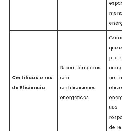
espacio 
menos
energía.
Garantía
que el
product
Buscar lámparas
cumple 
Certificaciones
con
normas 
de Eficiencia
certificaciones
eficienci
energéticas.
energéti
uso
responsa
de recurs