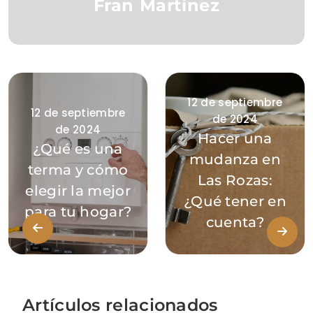
Fran Martínez
12 de septiembre
12 de septiembre
de 2024
de 2024
Hacer una
¿Qué es una
mudanza en
terma y cómo
Las Rozas:
elegir la mejor
¿Qué tener en
para tu hogar?
cuenta?
Artículos relacionados