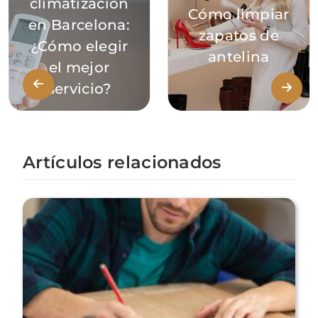
climatización
Cómo limpiar
en Barcelona:
zapatos de
¿Cómo elegir
antelina
el mejor
servicio?
Artículos relacionados