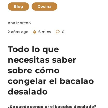
Blog
Cocina
Ana Moreno
2 años ago
6 mins
0
Todo lo que
necesitas saber
sobre cómo
congelar el bacalao
desalado
¿Se puede congelar el bacalao desalado?