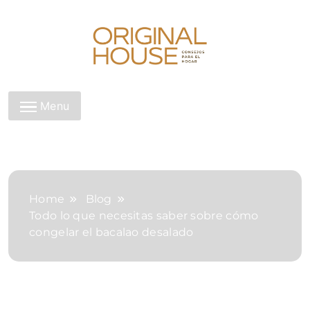
Skip
to
content
Original House
Menu
Home
Blog
Todo lo que necesitas saber sobre cómo
congelar el bacalao desalado