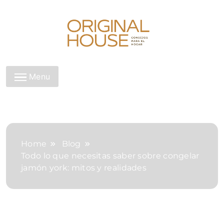
Skip
to
content
Original House
Menu
Home
Blog
Todo lo que necesitas saber sobre congelar
jamón york: mitos y realidades