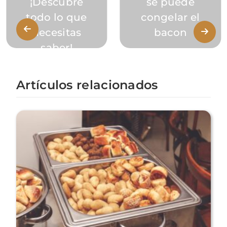
¡Descubre
se puede
todo lo que
congelar el
necesitas
bacon
saber!
Artículos relacionados