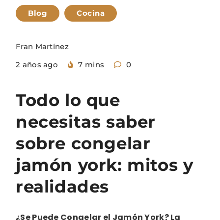
Blog
Cocina
Fran Martínez
2 años ago
7 mins
0
Todo lo que
necesitas saber
sobre congelar
jamón york: mitos y
realidades
¿Se Puede Congelar el Jamón York? La