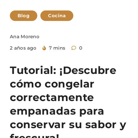
Blog
Cocina
Ana Moreno
2 años ago
7 mins
0
Tutorial: ¡Descubre
cómo congelar
correctamente
empanadas para
conservar su sabor y
frescura!