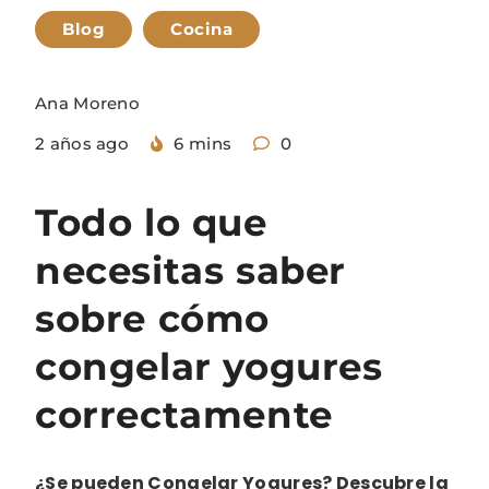
Blog
Cocina
Ana Moreno
2 años ago
6 mins
0
Todo lo que
necesitas saber
sobre cómo
congelar yogures
correctamente
¿Se pueden Congelar Yogures? Descubre la