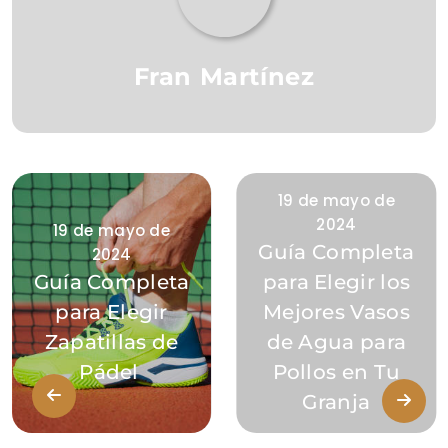
Fran Martínez
19 de mayo de
2024
19 de mayo de
Guía Completa
2024
Guía Completa
para Elegir los
para Elegir
Mejores Vasos
Zapatillas de
de Agua para
Pádel
Pollos en Tu
Granja