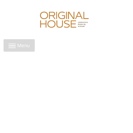
Skip
to
content
Original House
Menu