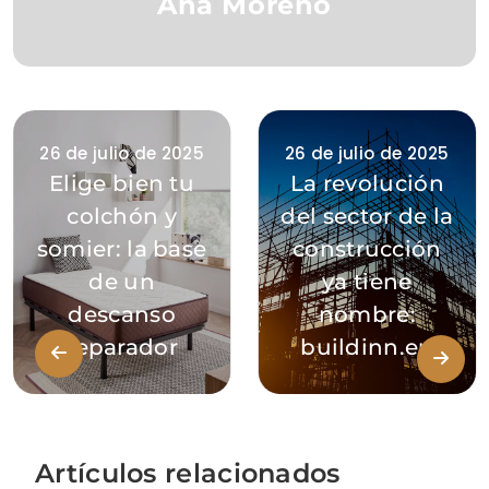
Ana Moreno
26 de julio de 2025
26 de julio de 2025
Elige bien tu
La revolución
colchón y
del sector de la
somier: la base
construcción
de un
ya tiene
descanso
nombre:
reparador
buildinn.eu
Artículos relacionados