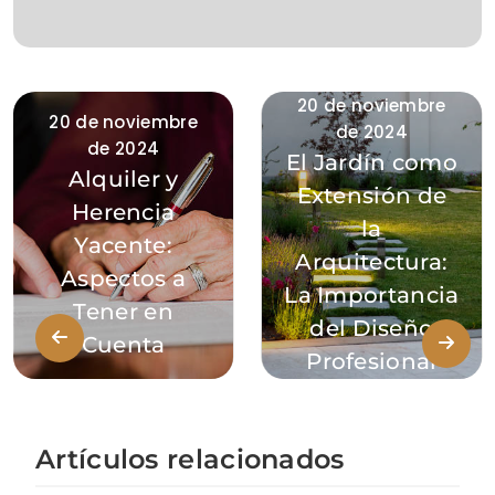
20 de noviembre
20 de noviembre
de 2024
de 2024
El Jardín como
Alquiler y
Extensión de
Herencia
la
Yacente:
Arquitectura:
Aspectos a
La Importancia
Tener en
del Diseño
Cuenta
Profesional
Artículos relacionados