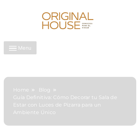
Skip
to
content
Original House
Menu
Home
Blog
Guía Definitiva: Cómo Decorar tu Sala de
Estar con Luces de Pizarra para un
Ambiente Único