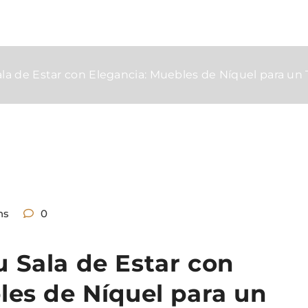
la de Estar con Elegancia: Muebles de Níquel para u
ns
0
 Sala de Estar con
les de Níquel para un