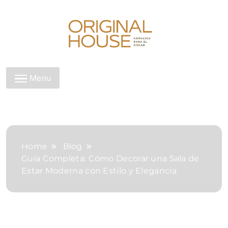
Skip
to
content
Original House
Menu
Home
Blog
Guía Completa: Cómo Decorar una Sala de
Estar Moderna con Estilo y Elegancia