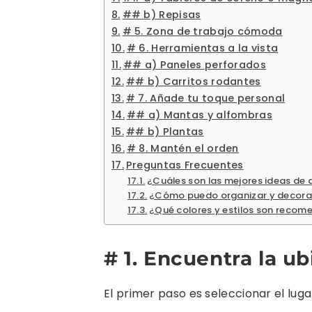
## b) Repisas
# 5. Zona de trabajo cómoda
# 6. Herramientas a la vista
## a) Paneles perforados
## b) Carritos rodantes
# 7. Añade tu toque personal
## a) Mantas y alfombras
## b) Plantas
# 8. Mantén el orden
Preguntas Frecuentes
¿Cuáles son las mejores ideas d
¿Cómo puedo organizar y decorar
¿Qué colores y estilos son recom
# 1. Encuentra la u
El primer paso es seleccionar el lug