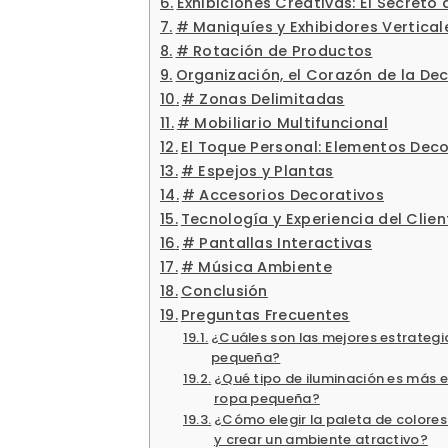
Exhibiciones Creativas: El Secreto d
# Maniquíes y Exhibidores Vertical
# Rotación de Productos
Organización, el Corazón de la De
# Zonas Delimitadas
# Mobiliario Multifuncional
El Toque Personal: Elementos Dec
# Espejos y Plantas
# Accesorios Decorativos
Tecnología y Experiencia del Clien
# Pantallas Interactivas
# Música Ambiente
Conclusión
Preguntas Frecuentes
¿Cuáles son las mejores estrategi
pequeña?
¿Qué tipo de iluminación es más e
ropa pequeña?
¿Cómo elegir la paleta de color
y crear un ambiente atractivo?