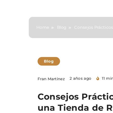
Home
Blog
Consejos Práctico
Blog
2 años ago
11 mi
Fran Martínez
Consejos Prácti
una Tienda de 