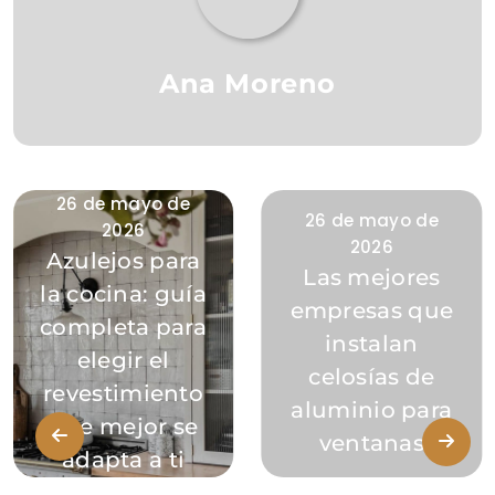
Ana Moreno
26 de mayo de
26 de mayo de
2026
2026
Azulejos para
Las mejores
la cocina: guía
empresas que
completa para
instalan
elegir el
celosías de
revestimiento
aluminio para
que mejor se
ventanas
adapta a ti