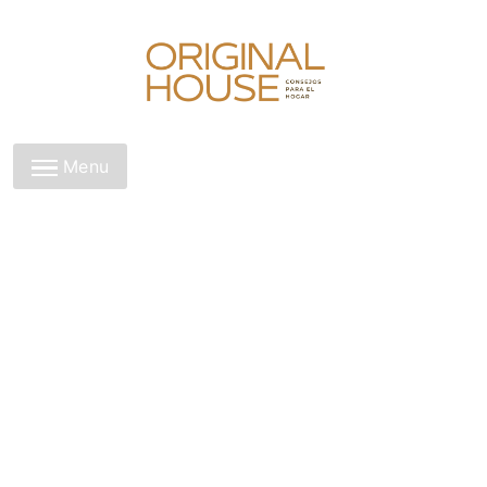
Skip
to
content
Original House
Menu