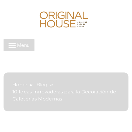
Skip
to
content
Original House
Menu
Home
Blog
10 Ideas Innovadoras para la Decoración de
Cafeterías Modernas