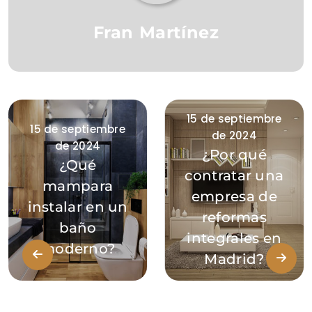
Fran Martínez
15 de septiembre
15 de septiembre
de 2024
de 2024
¿Por qué
¿Qué
contratar una
mampara
empresa de
instalar en un
reformas
baño
integrales en
moderno?
Madrid?