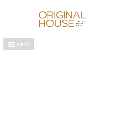
Skip
to
content
Original House
Menu