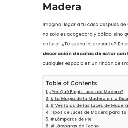
Madera
Imagina llegar a tu casa después de 
no solo es acogedora y cálida, sino q
natural. ¿Te suena interesante? En e
decoración de salas de estar con
cualquier espacio en un rincón de tran
Table of Contents
¿Por Qué Elegir Luces de Madera?
# La Magia de la Madera en la Dec
# Ventajas de las Luces de Mader
Tipos de Luces de Madera para Tu 
# Lámparas de Pie
# Lámparas de Techo