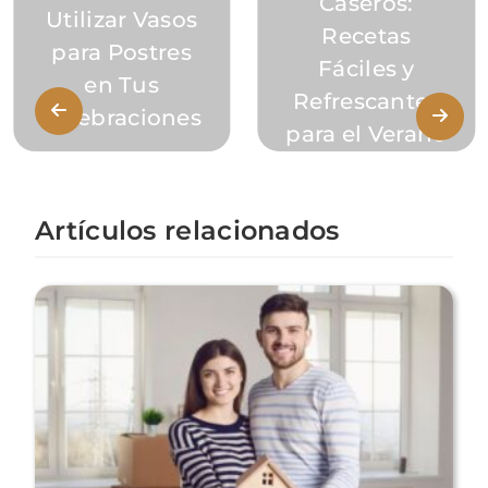
Caseros:
Utilizar Vasos
Recetas
para Postres
Fáciles y
en Tus
Refrescantes
Celebraciones
para el Verano
Artículos relacionados