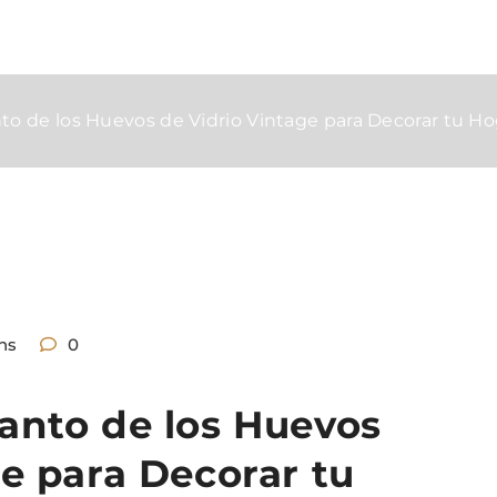
to de los Huevos de Vidrio Vintage para Decorar tu Ho
ns
0
anto de los Huevos
ge para Decorar tu