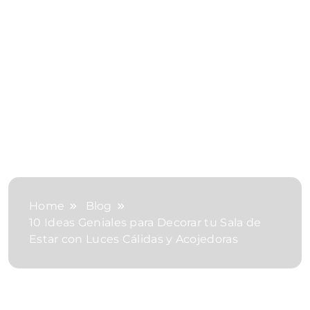
Home
Blog
10 Ideas Geniales para Decorar tu Sala de
Estar con Luces Cálidas y Acojedoras