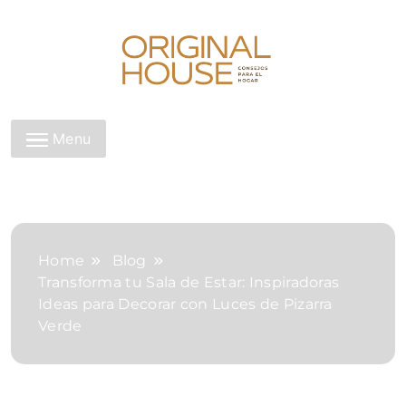
Skip
to
content
Original House
Menu
Home
Blog
Transforma tu Sala de Estar: Inspiradoras
Ideas para Decorar con Luces de Pizarra
Verde