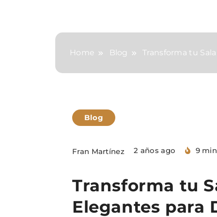
Home
Blog
Transforma tu Sala
Blog
2 años ago
9 min
Fran Martínez
Transforma tu Sa
Elegantes para 