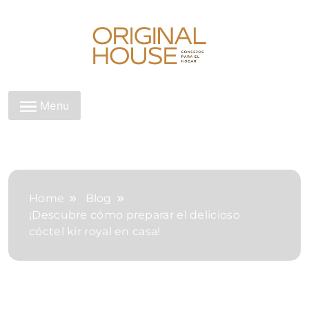
Skip
to
content
Original House
Menu
Home
Blog
¡Descubre cómo preparar el delicioso
cóctel kir royal en casa!