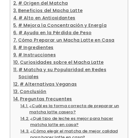
# Origen del Matcha
Beneficios del Macha Latte
# Alto en Antioxidantes
# Mejora la Concentración y Energía
# Ayuda en la Pérdida de Peso
Cómo Preparar un Macha Latte en Casa
# Ingredientes
# Instrucciones
Curiosidades sobre el Macha Latte
# Matcha y su Popularidad en Redes
Sociales
# Alternativas Veganas
Conclusión
Preguntas Frecuentes
¿Cuál es la forma correcta de preparar un
matcha latte casero?
¿Qué tipo de leche es mejor para hacer
matcha latte en casa?
¿Cómo elegir el matcha de mejor calidad
para hacer latte en casa?