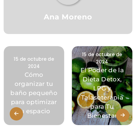
Ana Moreno
15 de octubre de
15 de octubre de
2024
2024
El Poder de la
Cómo
Dieta Detox,
organizar tu
LPG y
baño pequeño
Talasoterapia
para optimizar
para Tu
tu espacio
Bienestar