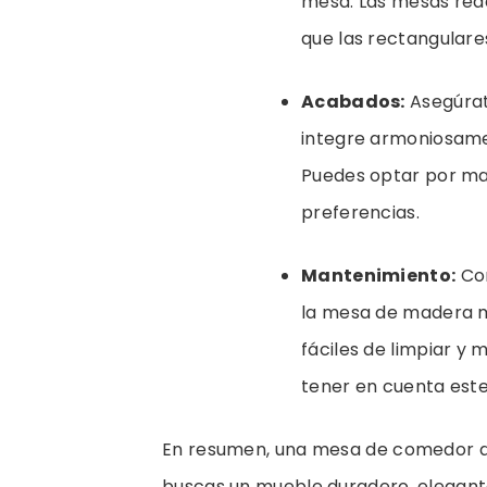
mesa. Las mesas red
que las rectangulare
Acabados:
Asegúrat
integre armoniosamen
Puedes optar por mad
preferencias.
Mantenimiento:
Con
la mesa de madera m
fáciles de limpiar y
tener en cuenta est
En resumen, una mesa de comedor de
buscas un mueble duradero, elegante 