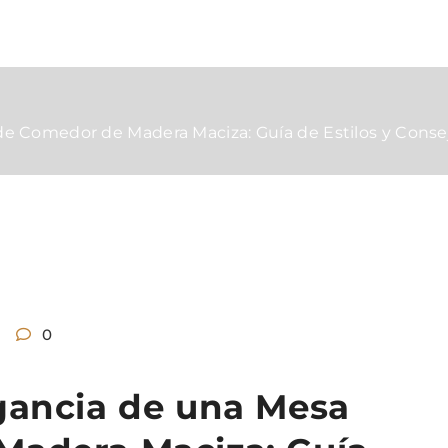
de Comedor de Madera Maciza: Guía de Estilos y Cons
0
gancia de una Mesa