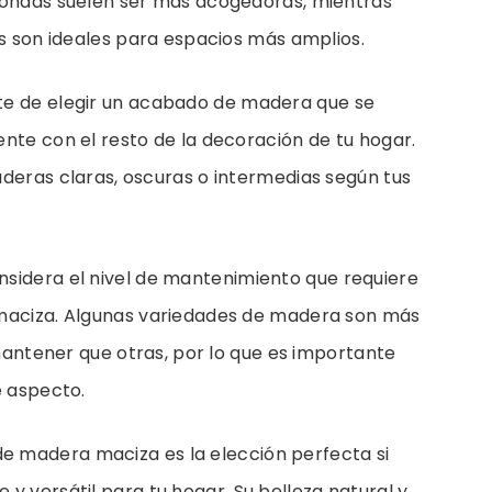
ondas suelen ser más acogedoras, mientras
s son ideales para espacios más amplios.
e de elegir un acabado de madera que se
te con el resto de la decoración de tu hogar.
eras claras, oscuras o intermedias según tus
sidera el nivel de mantenimiento que requiere
aciza. Algunas variedades de madera son más
 mantener que otras, por lo que es importante
e aspecto.
 madera maciza es la elección perfecta si
y versátil para tu hogar. Su belleza natural y