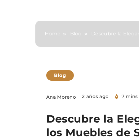
Home
Blog
Descubre la Elega
Blog
2 años ago
7 mins
Ana Moreno
Descubre la Ele
los Muebles de 