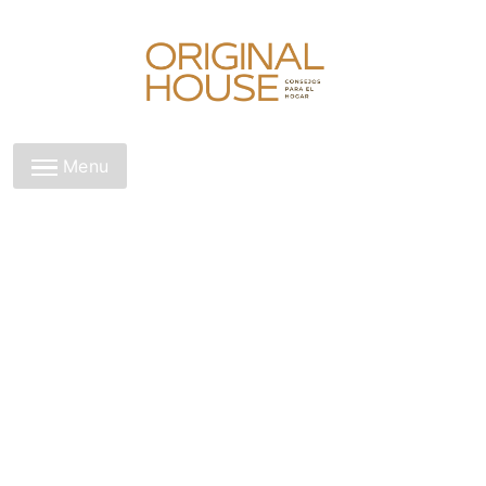
Skip
to
content
Original House
Menu