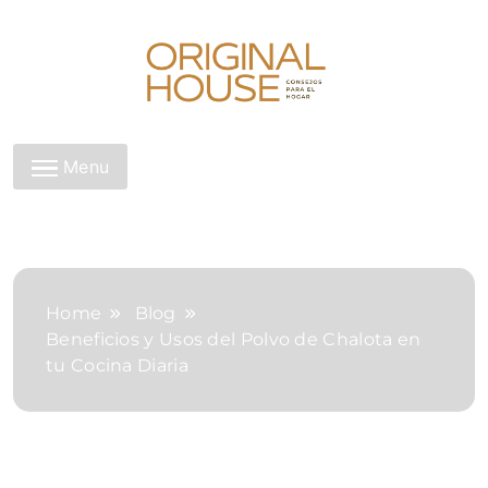
Skip
to
content
Original House
Menu
Home
Blog
Beneficios y Usos del Polvo de Chalota en
tu Cocina Diaria