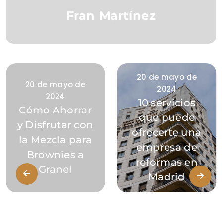
Fran Martínez
20 de mayo de
20 de mayo de
2024
2024
10 servicios
Cómo Ahorrar
que puede
y Disfrutar con
ofrecerte una
la Mezcla para
empresa de
Brownies a
reformas en
Granel
Madrid