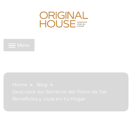
Skip
to
content
Original House
Menu
Home
Blog
Descubre los Secretos del Polvo de Sal:
Beneficios y Usos en tu Hogar