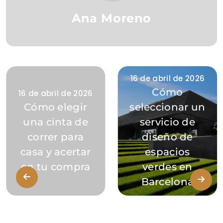
Ana Moreno
16 de abril de 2026
Cómo
16 de abril de 2026
Cómo elegir
seleccionar un
una cinta de
servicio de
correr para
diseño de
casa y acertar
espacios
en tu compra
verdes en
Barcelona