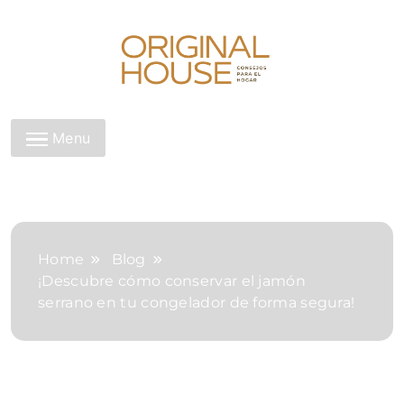
Skip
to
content
Original House
Menu
Home
Blog
¡Descubre cómo conservar el jamón
serrano en tu congelador de forma segura!