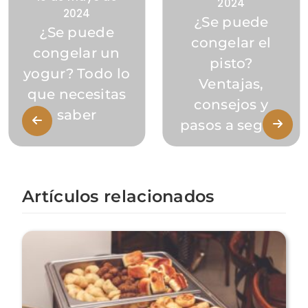
2024
2024
¿Se puede
¿Se puede
congelar el
congelar un
pisto?
yogur? Todo lo
Ventajas,
que necesitas
consejos y
saber
pasos a seguir
Artículos relacionados