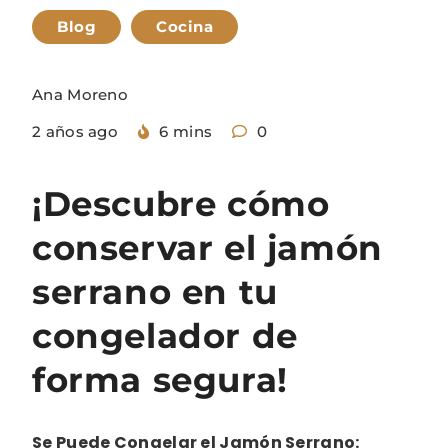
Blog
Cocina
Ana Moreno
2 años ago
6 mins
0
¡Descubre cómo
conservar el jamón
serrano en tu
congelador de
forma segura!
Se Puede Congelar el Jamón Serrano: