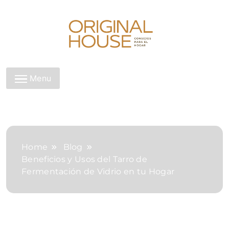
Skip
to
content
Original House
Menu
Home
Blog
Beneficios y Usos del Tarro de
Fermentación de Vidrio en tu Hogar