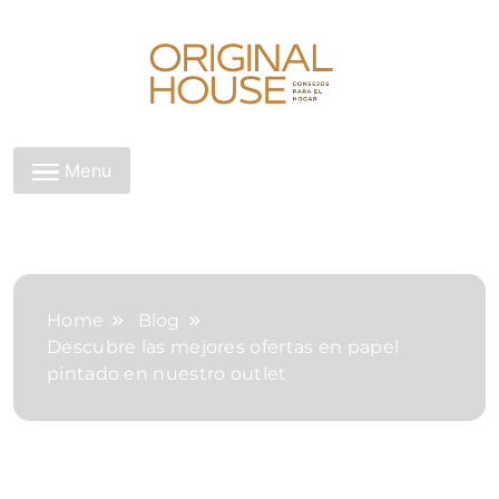
Skip
to
content
Original House
Menu
Home
Blog
Descubre las mejores ofertas en papel
pintado en nuestro outlet