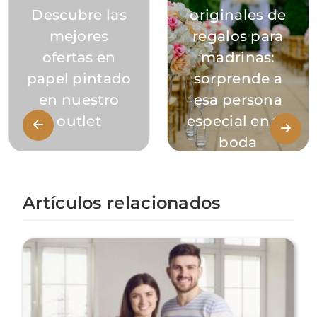
Descubre las
originales de
mejores
regalos para
ofertas en
madrinas:
papel pintado
sorprende a
en nuestro
esa persona
outlet
especial en tu
boda
Artículos relacionados